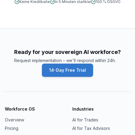
Keine Kreditkarte
In 5 Minuten startklar
100 % DSGVO
Ready for your sovereign AI workforce?
Request implementation – we'll respond within 24h.
14-Day Free Trial
Workforce OS
Industries
Overview
AI for Trades
Pricing
AI for Tax Advisors