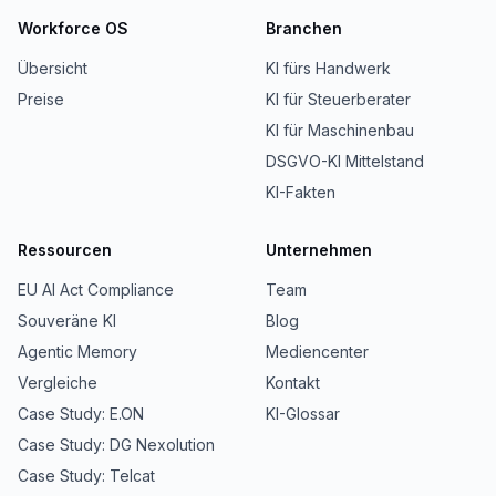
Workforce OS
Branchen
Übersicht
KI fürs Handwerk
Preise
KI für Steuerberater
KI für Maschinenbau
DSGVO-KI Mittelstand
KI-Fakten
Ressourcen
Unternehmen
EU AI Act Compliance
Team
Souveräne KI
Blog
Agentic Memory
Mediencenter
Vergleiche
Kontakt
Case Study: E.ON
KI-Glossar
Case Study: DG Nexolution
Case Study: Telcat