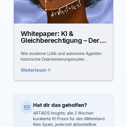
Whitepaper: KI &
Gleichberechtigung – Der
Kampf gegen den digitalen
Gender Data Gap
Wie moderne LLMs und autonome Agenten
historische Diskriminierungsmuster
zementieren – und wie ARTAIOS unter dem
Weiterlesen
Leitmotiv „Feminist by Design“ mit Active
Representation, Anti-Bias-Aegis und Equality
Pipeline eine EU-AI-Act-konforme Antwort
liefert.
Hat dir das geholfen?
ARTAIOS Insights: alle 2 Wochen
kuratierte KI-Praxis für den Mittelstand.
Kein Spam, jederzeit abbestellbar.