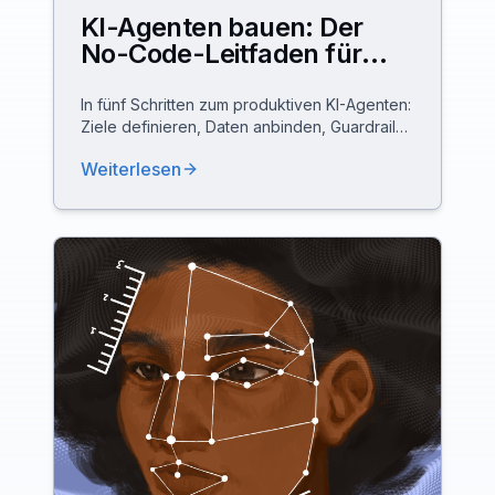
KI-Agenten bauen: Der
No-Code-Leitfaden für
Agentic AI in Unternehmen
In fünf Schritten zum produktiven KI-Agenten:
Ziele definieren, Daten anbinden, Guardrails
setzen, in der Sandbox testen und skalieren
Weiterlesen
– ohne Code und DSGVO-konform.