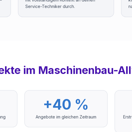
Service-Techniker durch.
n
fekte im Maschinenbau-All
+40 %
ung
Angebote im gleichen Zeitraum
Erst