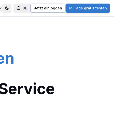
DE
Jetzt einloggen
14 Tage gratis testen
en
Service
.