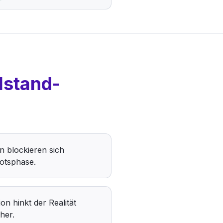
lstand-
n blockieren sich
ots­phase.
n hinkt der Realität
her.