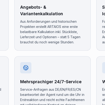
Angebots- &
S
Variantenkalkulation
I
Aus Anforderungen und historischen
F
Projekten erstellt ARTAIOS eine erste
r
belastbare Kalkulation inkl. Stückliste,
E
Lieferzeit und Optionen – statt 5 Tagen
A
brauchst du noch wenige Stunden.
a
Mehrsprachiger 24/7-Service
W
d
Service-Anfragen aus DE/EN/FR/ES/CN
E
beantwortet der Agent rund um die Uhr in
w
Erstreaktion und reicht echte Fachthemen
a
–
mit vollständigem Kontext an deinen
k