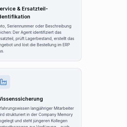
ervice & Ersatzteil-
dentifikation
oto, Seriennummer oder Beschreibung
eichen: Der Agent identifiziert das
rsatzteil, prüft Lagerbestand, erstellt das
ngebot und löst die Bestellung im ERP
us.
issens­sicherung
rfahrungs­wissen langjähriger Mitarbeiter
ird strukturiert in der Company Memory
bgelegt und steht jüngeren Kollegen
ontextbezogen zur Verfügung – auch