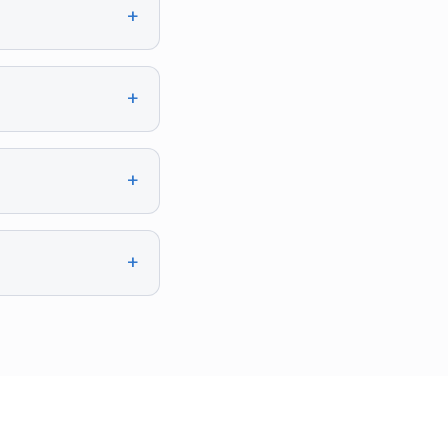
+
+
+
+