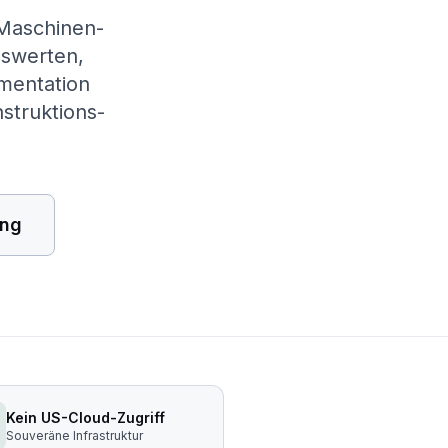
 Maschinen-
uswerten,
mentation
struktions­
ung
Kein US-Cloud-Zugriff
Souveräne Infrastruktur