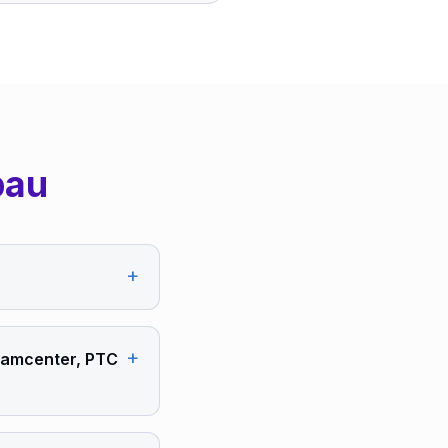
bau
+
+
Teamcenter, PTC